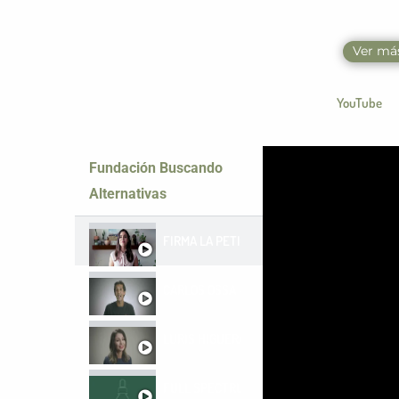
Ver má
YouTube
Fundación Buscando
Alternativas
FIRMA LA PETICIÓN CHANGE.ORG/BUSCAND
CARLOS OSSA - ACTIVISTA Y PACIENTE PRO
LURIS HIGUERA - PACIENTE DE ARTRITIS R
FULL SPECTRUM PODCAST