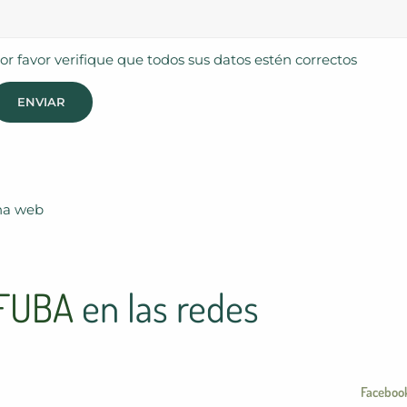
or favor verifique que todos sus datos estén correctos
ENVIAR
FUBA
e
n
l
a
s
r
e
d
e
s
Faceboo