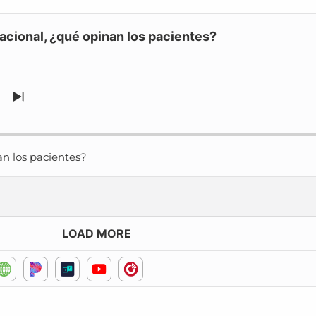
acional, ¿qué opinan los pacientes?
UMP
SKIP
CK
TO
ORWARD
NEXT
EPISODE
n los pacientes?
LOAD MORE