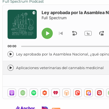
Full Spectrum Podcast
Audio
Player
Ley aprobada por la Asamblea N
Full Spectrum
1
SKIP
J
X
PLAY
GO
CHANGE
TO
PLAYBA
PAUSE
BACKWARD
F
PREVIOUS
RATE
00:00
EPISODE
Ley aprobada por la Asamblea Nacional, ¿qué opina
Episode
play
icon
Aplicaciones veterinarias del cannabis medicinal
Episode
play
icon