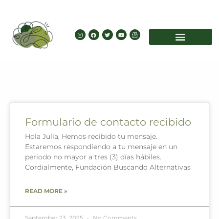
Skip
to
content
I
F
T
Y
I
n
a
w
o
c
s
c
i
u
o
t
e
t
t
n
a
b
t
u
-
g
o
e
b
e
r
o
r
e
m
a
k
a
m
i
l
Page
Page
Page
Page
Page
Formulario de contacto recibido
Hola Julia, Hemos recibido tu mensaje.
Estaremos respondiendo a tu mensaje en un
periodo no mayor a tres (3) días hábiles.
Cordialmente, Fundación Buscando Alternativas
READ MORE »
September 23, 2025
No Comments